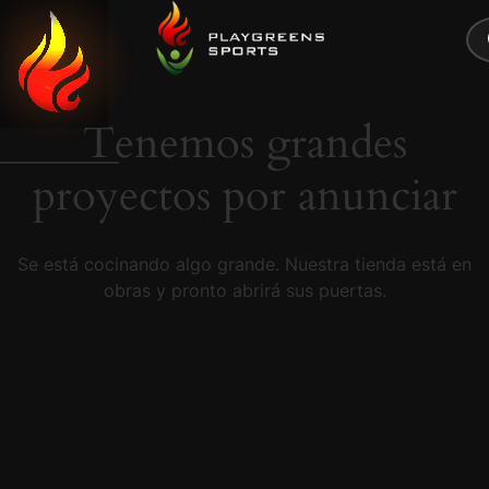
0
CERRAR
Tenemos grandes
proyectos por anunciar
Se está cocinando algo grande. Nuestra tienda está en
obras y pronto abrirá sus puertas.