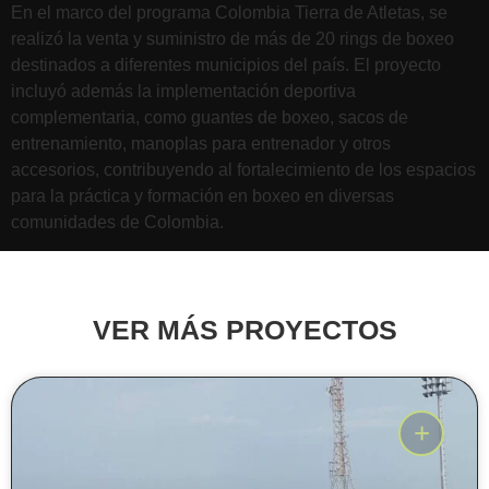
En el marco del programa Colombia Tierra de Atletas, se
realizó la venta y suministro de más de 20 rings de boxeo
destinados a diferentes municipios del país. El proyecto
incluyó además la implementación deportiva
complementaria, como guantes de boxeo, sacos de
entrenamiento, manoplas para entrenador y otros
accesorios, contribuyendo al fortalecimiento de los espacios
para la práctica y formación en boxeo en diversas
comunidades de Colombia.
VER MÁS PROYECTOS