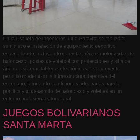
En la Escuela de Ingenieros Julio Garavito se realizó el
suministro e instalación de equipamiento deportivo
especializado, incluyendo canastas aéreas motorizadas de
baloncesto, postes de voleibol con protecciones y silla de
árbitro, así como tableros electrónicos. Este proyecto
permitió modernizar la infraestructura deportiva del
escenario, brindando condiciones adecuadas para la
práctica y el desarrollo de baloncesto y voleibol en un
entorno profesional y funcional.
JUEGOS BOLIVARIANOS
SANTA MARTA