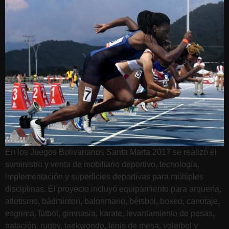
En los Juegos Bolivarianos Santa Marta 2017 se realizó el
suministro y venta de mobiliario deportivo, tecnología,
implementación y superficies deportivas para múltiples
disciplinas. El proyecto incluyó equipamiento para arquería,
atletismo, bádminton, balonmano, béisbol, boxeo, canotaje,
esgrima, fútbol, gimnasia, karate, levantamiento de pesas,
natación, rugby, taekwondo, tenis de mesa, voleibol y