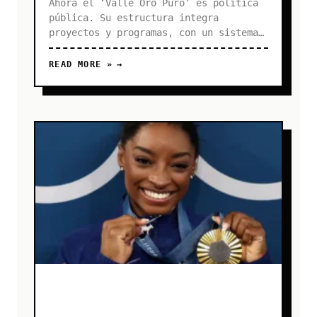
Ahora el ‘Valle Oro Puro’ es política
pública. Su estructura integra
proyectos y programas, con un sistema
deportivo conformado por más de 3.000
atletas y para atletas El Valle del
READ MORE »
Cauca vale ‘Oro’ y para lograrlo desde
hace diez años avanza en el camino que
le ha permitido recuperar su liderazgo
deportivo, fortaleciendo el talento de
sus atletas, con entrenadores con
permanencia laboral, una Villa
Deportiva con las mejores condiciones,
duplicando incentivos, y apoyando la
participación y fogueos nacionales e
internacionales. Así ha pasado una
década desde el 4 de febrero de 2016,
cuando en la Escuela Nacional del
Deporte, en Cali, nació ‘Valle Oro
Puro’, el programa que transformó el
deporte y ha llevado la camiseta
rojiblanca a lo más alto del podio.
“Desde que yo estaba en campaña,