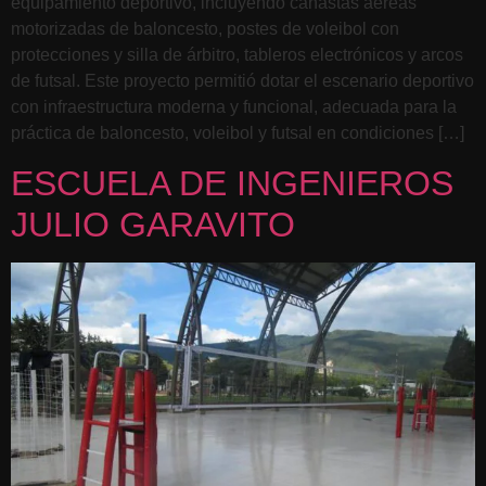
equipamiento deportivo, incluyendo canastas aéreas
motorizadas de baloncesto, postes de voleibol con
protecciones y silla de árbitro, tableros electrónicos y arcos
de futsal. Este proyecto permitió dotar el escenario deportivo
con infraestructura moderna y funcional, adecuada para la
práctica de baloncesto, voleibol y futsal en condiciones […]
ESCUELA DE INGENIEROS
JULIO GARAVITO