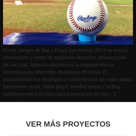
En los Juegos de Mar y Playa San Andrés 2013 se realizó
elsuministro y venta de mobiliario deportivo, demarcación
de canchas, tableros electrónicos e implementación
deportiva para diferentes disciplinas de playa. El
equipamiento fue destinado a competencias de rugby playa,
balonmano playa, fútbol playa, voleibol playa y surfing,
contribuyendo a la adecuada preparación de los […]
VER MÁS PROYECTOS