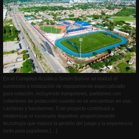
En el Complejo Acuático Simón Bolívar se realizó el
suministro e instalación de equipamiento especializado
para natación, incluyendo trampolines, partidores con
cobertores de protección cuando no se encuentran en uso,
carrileras y banderines. Este proyecto contribuyó a
modernizar el escenario deportivo, proporcionando
tecnología que mejora la gestión del juego y la experiencia
tanto para jugadores […]