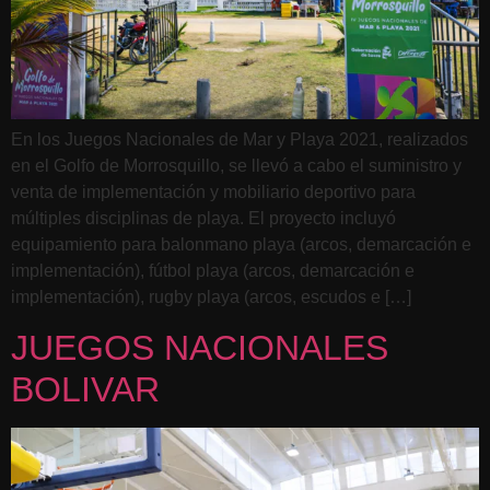
En los Juegos Nacionales de Mar y Playa 2021, realizados
en el Golfo de Morrosquillo, se llevó a cabo el suministro y
venta de implementación y mobiliario deportivo para
múltiples disciplinas de playa. El proyecto incluyó
equipamiento para balonmano playa (arcos, demarcación e
implementación), fútbol playa (arcos, demarcación e
implementación), rugby playa (arcos, escudos e […]
JUEGOS NACIONALES
BOLIVAR