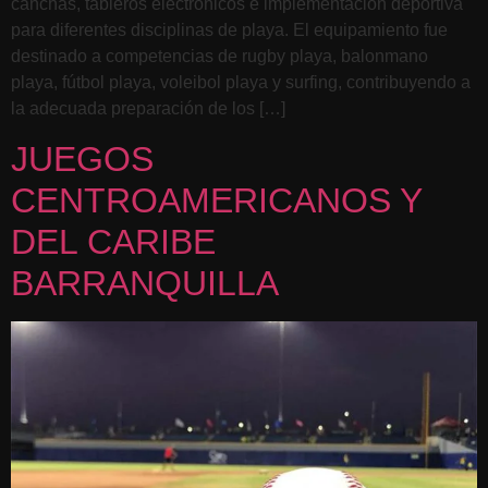
canchas, tableros electrónicos e implementación deportiva
para diferentes disciplinas de playa. El equipamiento fue
destinado a competencias de rugby playa, balonmano
playa, fútbol playa, voleibol playa y surfing, contribuyendo a
la adecuada preparación de los […]
JUEGOS
CENTROAMERICANOS Y
DEL CARIBE
BARRANQUILLA