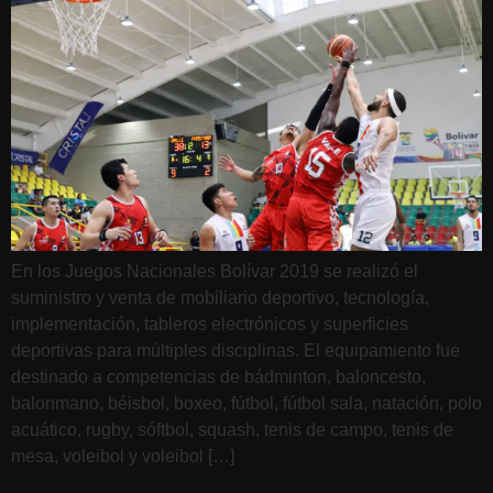
En los Juegos Nacionales Bolívar 2019 se realizó el
suministro y venta de mobiliario deportivo, tecnología,
implementación, tableros electrónicos y superficies
deportivas para múltiples disciplinas. El equipamiento fue
destinado a competencias de bádminton, baloncesto,
balonmano, béisbol, boxeo, fútbol, fútbol sala, natación, polo
acuático, rugby, sóftbol, squash, tenis de campo, tenis de
mesa, voleibol y voleibol […]