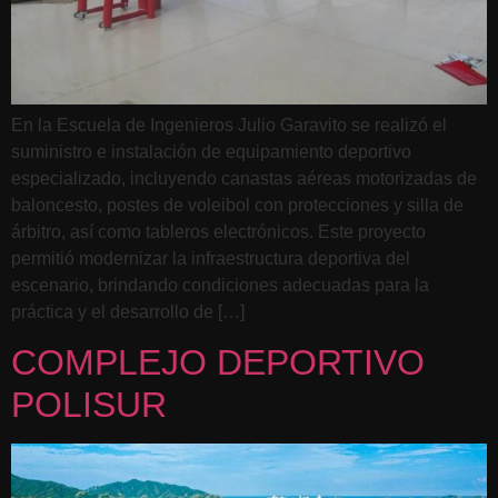
En la Escuela de Ingenieros Julio Garavito se realizó el
suministro e instalación de equipamiento deportivo
especializado, incluyendo canastas aéreas motorizadas de
baloncesto, postes de voleibol con protecciones y silla de
árbitro, así como tableros electrónicos. Este proyecto
permitió modernizar la infraestructura deportiva del
escenario, brindando condiciones adecuadas para la
práctica y el desarrollo de […]
COMPLEJO DEPORTIVO
POLISUR